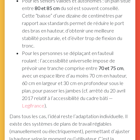
Pour les seniors valides et autonomes : un plan situé
entre
80 et 85 cm
du sol est souvent conseillé.
Cette “baisse” d’une dizaine de centimètres par
rapport aux standards permet de réduire le port
des bras en hauteur, d’obtenir une meilleure
stabilité posturale, et d’éviter trop de flexion du
tronc.
Pour les personnes se déplaçant en fauteuil
roulant : l’accessibilité universelle impose de
prévoir une tranche comprise entre
70 et 75 cm
,
avec un espace libre d’au moins 70 cm en hauteur,
60 cm en largeur et 30 cm en profondeur sous le
plan, pour passer les jambes (cf. arrêté du 20 avril
2017 relatif à l’accessibilité du cadre bâti —
Legifrance
).
Dans tous les cas, l’idéal reste l’adaptation individuelle. Il
existe des systèmes de plans de travail réglables
(manuellement ou électriquement), permettant d’ajuster
la hauteur selon le moment ou l’utilisateur. C’est la